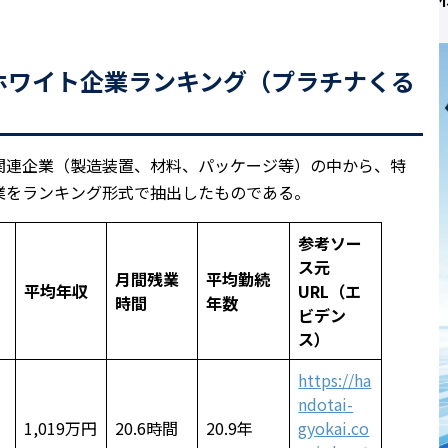
ー ホワイト企業ランキング（プラチナくる
関連企業（製造装置、材料、パッケージ等）の中から、特
業をランキング形式で抽出したものである。
参考ソー
ス元
月間残業
平均勤続
平均年収
URL（エ
時間
年数
ビデン
ス）
https://ha
ndotai-
1,019万円
20.6時間
20.9年
gyokai.co