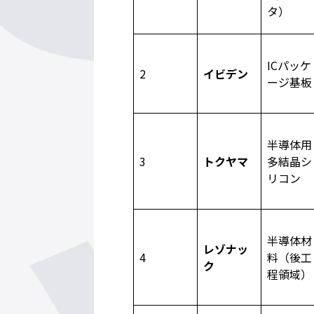
タ）
ICパッケ
2
イビデン
ージ基板
半導体用
3
トクヤマ
多結晶シ
リコン
半導体材
レゾナッ
4
料（後工
ク
程領域）