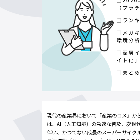
□202
（プラ
□ラン
□メガ
環境分
□深層
イト化
□まと
現代の産業界において「産業のコメ」か
は、AI（人工知能）の急速な普及、次世
伴い、かつてない成長のスーパーサイク