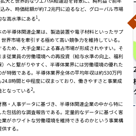
需要の急拡大と世界的なウエハ供給逼迫を背景に、純利益で前年
見込み、時価総額が約7.2兆円に迫るなど、グローバル市場
N
1
的な高水準にある
。
本の半導体関連企業は、製造装置や電子材料といったサプ
、世界市場を牽引する極めて高い競争力を維持している。
するため、大手企業による寡占市場が形成されやすい。そ
まま従業員の労働環境への再投資（給与水準の向上、福利
保）へと繋がりやすく、半導体業界には労働環境の優れた
が特徴である。半導体業界全体の平均年収は約530万円
24.8時間と中程度に収まっており、働きやすさと事業成
2
造となっている
。
財務・人事データに基づき、半導体関連企業の中から特に
した包括的な調査報告である。定量的なデータに基づく客
企業がホワイトな労働環境を維持できるのかという事業構
提供する。