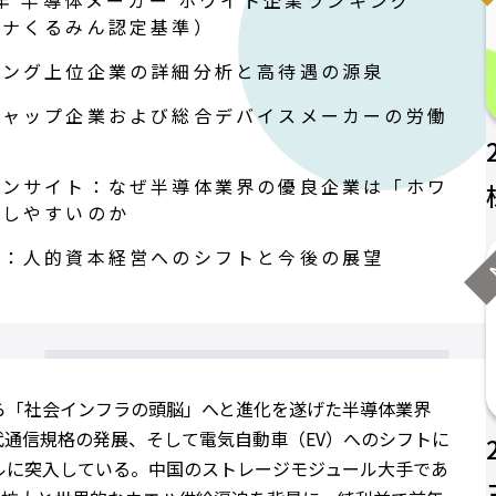
6年 半導体メーカー ホワイト企業ランキング
チナくるみん認定基準）
キング上位企業の詳細分析と高待遇の源泉
キャップ企業および総合デバイスメーカーの労働
析
インサイト：なぜ半導体業界の優良企業は「ホワ
」しやすいのか
N
め：人的資本経営へのシフトと今後の展望
ら「社会インフラの頭脳」へと進化を遂げた半導体業界
代通信規格の発展、そして電気自動車（EV）へのシフトに
ルに突入している。中国のストレージモジュール大手であ