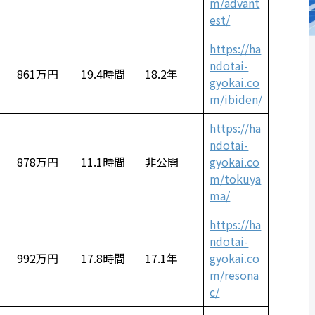
m/advant
est/
https://ha
ndotai-
861万円
19.4時間
18.2年
gyokai.co
m/ibiden/
https://ha
ndotai-
878万円
11.1時間
非公開
gyokai.co
m/tokuya
ma/
https://ha
ndotai-
992万円
17.8時間
17.1年
gyokai.co
m/resona
c/