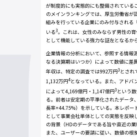
が制度的にも実態的にも整備されている
のメインランキングでは、厚生労働省が
組みを行っている企業にのみ付与される
3
いる
。これは、女性のみならず男性の育
として機能している強力な証左となるか
企業情報の分析において、参照する情報
なる決算期はいつか）によって数値に差
3
年収は、特定の調査では992万円
とされ
4
1,132万円
となっている。また、アドバ
3
によって4,169億円・1,147億円
という数値
る。前者は安定期の平準化されたデータ、
長率+44.75%）を示している。本レ
として事業会社単体としての実態を反映
の背景（HDのデータである旨や直近の
また、ユーザーの要請に従い、数値の根拠