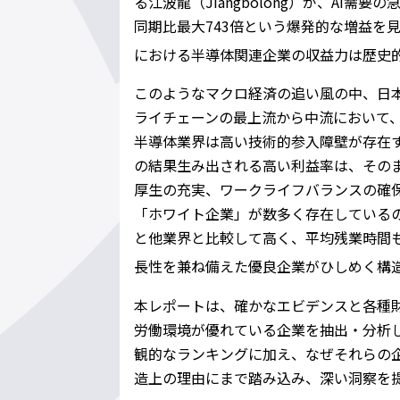
る江波龍（Jiangbolong）が、AI
同期比最大743倍という爆発的な増益を
における半導体関連企業の収益力は歴史
このようなマクロ経済の追い風の中、日
ライチェーンの最上流から中流において
半導体業界は高い技術的参入障壁が存在
の結果生み出される高い利益率は、その
厚生の充実、ワークライフバランスの確
「ホワイト企業」が数多く存在しているの
と他業界と比較して高く、平均残業時間も
長性を兼ね備えた優良企業がひしめく構
本レポートは、確かなエビデンスと各種
労働環境が優れている企業を抽出・分析
観的なランキングに加え、なぜそれらの
造上の理由にまで踏み込み、深い洞察を