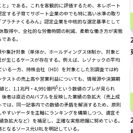
こと」である。これを客観的に評価するため、本レポート
認定する子育てサポート企業の中でも特に高い水準の取り
「プラチナくるみん」認定企業を中核的な選定基準として
休取得や、全社的な労働時間の削減、柔軟な働き方が実態
らである。
源や集計対象（単体か、ホールディングス体制か、対象と
異が生じるケースが存在する。例えば、レゾナックの平均
ている一方、持株会社（HD）を対象とした別調査では約
ンテストの売上高や営業利益についても、情報源や決算期
5
と、1.1兆円・4,991億円
という数値のブレが見られ
後者は直近のAIバブルを反映した業績の急拡大（売上成
ポートでは、同一記事内での数値の矛盾を解消するため、原則
しやすいデータを主軸にランキングを構築しつつ、適宜そ
業績急拡大など）を補足し、正確な実態把握に努めている。
となるソース元URLを明記している。