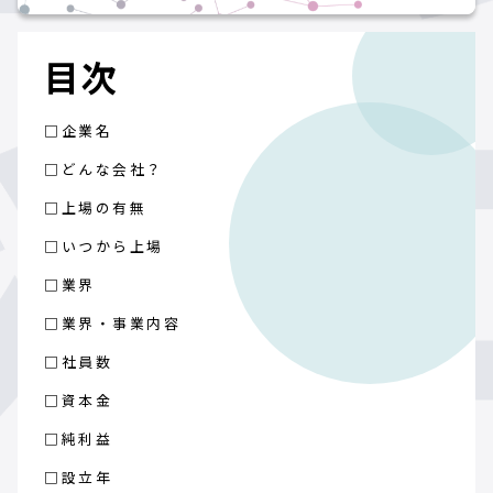
目次
□企業名
□どんな会社？
□上場の有無
□いつから上場
□業界
□業界・事業内容
□社員数
□資本金
□純利益
□設立年