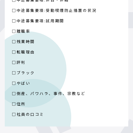
□中途募集要項:受動喫煙防止措置の状況
□中途募集要項:試用期間
□離職率
□残業時間
□転職理由
□評判
□ブラック
□やばい
□倒産、パワハラ、事件、宗教など
□住所
□社員の口コミ