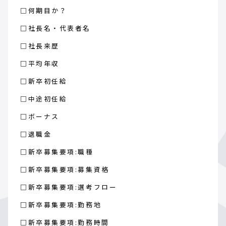
□何期目か？
□社長名・代表者名
□社長来歴
□平均年収
□新卒初任給
□中途初任給
□ボーナス
□退職金
□新卒募集要項:職種
□新卒募集要項:募集資格
□新卒募集要項:選考フロー
□新卒募集要項:勤務地
□新卒募集要項:勤務時間