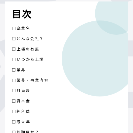
目次
□企業名
□どんな会社？
□上場の有無
□いつから上場
□業界
□業界・事業内容
□社員数
□資本金
□純利益
□設立年
□何期目か？