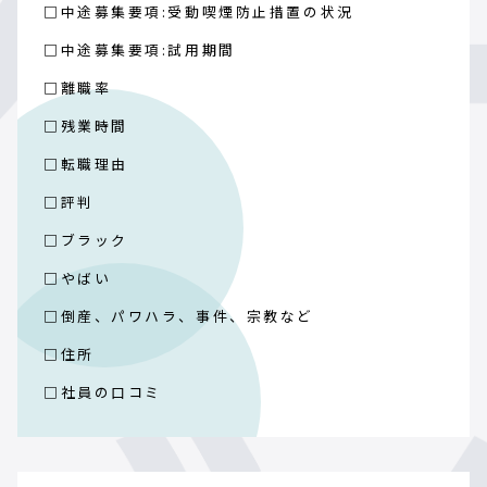
□中途募集要項:受動喫煙防止措置の状況
□中途募集要項:試用期間
□離職率
□残業時間
□転職理由
□評判
□ブラック
□やばい
□倒産、パワハラ、事件、宗教など
□住所
□社員の口コミ