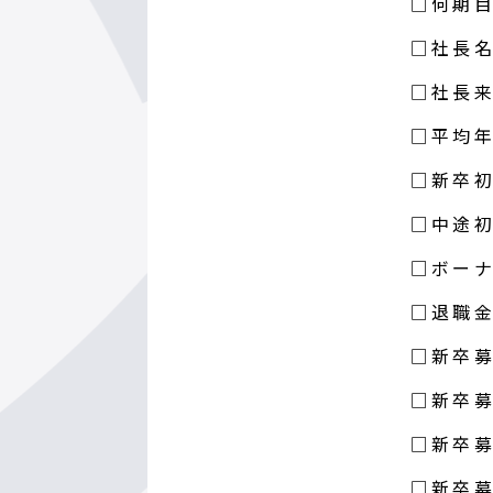
□何期
□社長
□社長
□平均
□新卒
□中途
□ボー
□退職
□新卒募
□新卒募
□新卒募
□新卒募