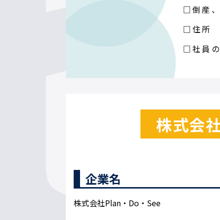
□倒産
□住所
□社員
株式会社P
企業名
株式会社Plan・Do・See