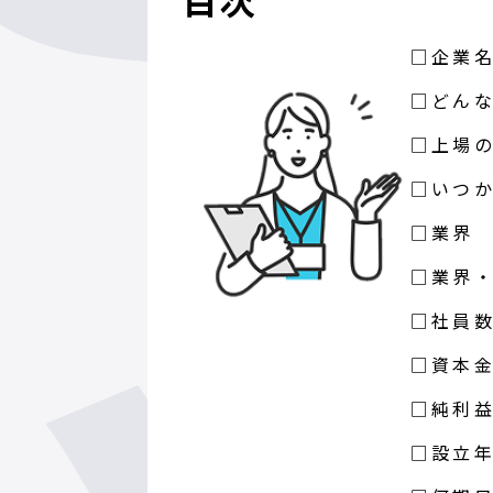
□企業
□どん
□上場
□いつ
□業界
□業界
□社員
□資本
□純利
□設立