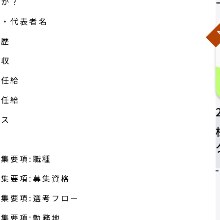
目か？
N
名・代表者名
来歴
年収
初任給
初任給
ナス
金
集要項:職種
集要項:募集資格
集要項:選考フロー
集要項:勤務地