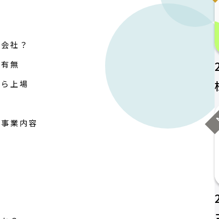
名
な会社？
の有無
から上場
N
・事業内容
数
金
益
年