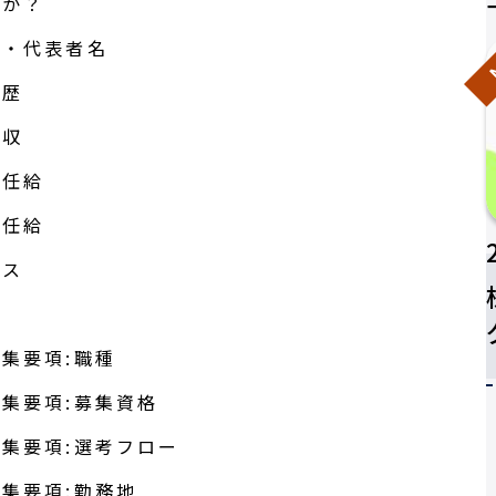
目か？
N
名・代表者名
来歴
年収
初任給
初任給
ナス
金
集要項:職種
集要項:募集資格
集要項:選考フロー
集要項:勤務地