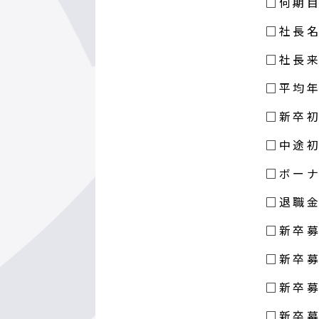
□何期
□社長
□社長
□平均
□新卒
□中途
□ボー
□退職
□新卒募
□新卒募
□新卒募
□新卒募