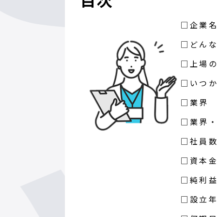
□企業
□どん
□上場
□いつ
□業界
□業界
□社員
□資本
□純利
□設立