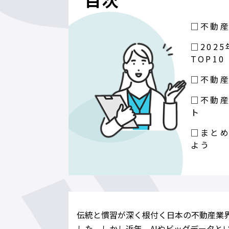
□不動
□202
TOP10
□不動
□不動
ト
□まと
よう
伝統と慣習が深く根付く日本の不動産業
した。しかし近年、AIやビッグデータと