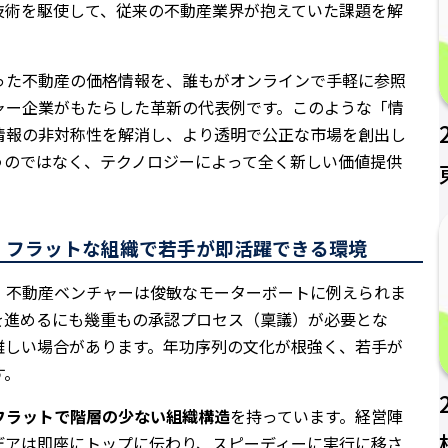
技術を駆使して、従来の不動産業界が抱えていた課題を解
った不動産の価格情報を、誰もがオンラインで手軽に参照
ャー企業がもたらした革新の代表例です。このような「情
情報の非対称性を解消し、より透明で公正な市場を創出し
うのではなく、テクノロジーによって全く新しい価値提供
性：フラットな組織で若手が即活躍できる環境
、不動産ベンチャーは俊敏なモーターボートに例えられま
を進めるにも幾重もの承認プロセス（稟議）が必要とな
難しい場合があります。年功序列の文化が根強く、若手が
す。
フラットで階層の少ない組織構造
を持っています。経営陣
デアは即座にトップに伝わり、スピーディーに実行に移さ