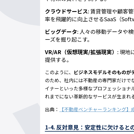
クラウドサービス
: 賃貸管理や顧
率を飛躍的に向上させるSaaS（Softwar
ビッグデータ
: 人々の移動データや
ーズを掘り起こす。
VR/AR（仮想現実/拡張現実）
: 現
提供する。
このように、
ビジネスモデルそのものが
のため、社内には不動産の専門家だけでなく
イナーといった多様なプロフェッショナ
れまでにない革新的なサービスが生まれ
出典：
【不動産ベンチャーランキング】
1-4. 反対意見：安定性に欠ける