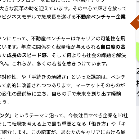
界は大きな変革の時を迎えています。その中心で輝きを放って
N
いビジネスモデルで急成長を遂げる
不動産ベンチャー企業
ソンにとって、不動産ベンチャーはキャリアの可能性を飛
ています。年次に関係なく裁量権が与えられる
自由度の高
った
成長のスピード感
、そして何よりも社会の課題を解決
がい
。これらが、多くの若者を惹きつけています。
非対称性」や「手続きの煩雑さ」といった課題は、ベンチ
って劇的に改善されつつあります。マーケットそのものが
の変化の最前線に立ち、自らの手で未来を創り出す経験
ょう。
キング
」というテーマに沿って、今後注目すべき企業を10社
そして転職を考える上で最も重要となる「働き方」や「キ
ご紹介します。この記事が、あなたのキャリアにおける最