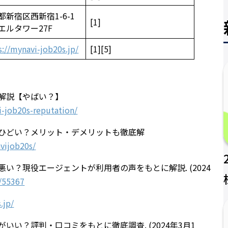
都新宿区西新宿1-6-1
[1]
エルタワー27F
s://mynavi-job20s.jp/
[1][5]
ミを解説【やばい？】
i-job20s-reputation/
コミはひどい？メリット・デメリットも徹底解
avijob20s/
は悪い？現役エージェントが利用者の声をもとに解説. (2024
e/55367
.jp/
方がいい？評判・口コミをもとに徹底調査. (2024年3月1