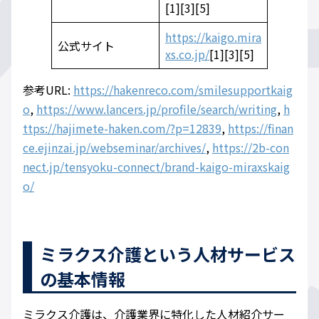
[1][3][5]
https://kaigo.mira
公式サイト
xs.co.jp/
[1][3][5]
参考URL:
https://hakenreco.com/smilesupportkaig
o
,
https://www.lancers.jp/profile/search/writing
,
h
ttps://hajimete-haken.com/?p=12839
,
https://finan
ce.ejinzai.jp/webseminar/archives/
,
https://2b-con
nect.jp/tensyoku-connect/brand-kaigo-miraxskaig
o/
ミラクス介護という人材サービス
の基本情報
ミラクス介護は、介護業界に特化した人材紹介サー